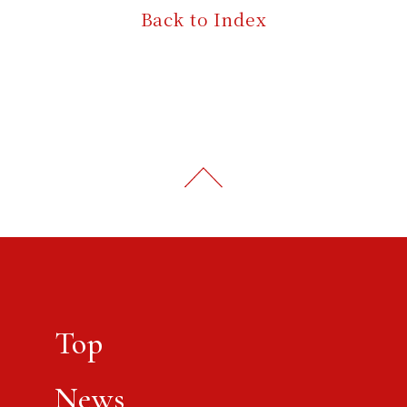
Back to Index
T
O
P
へ
Top
News